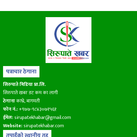
पत्राचार ठेगाना
सिरुपाते मिडिया प्रा.लि.
सिरुपाते खबर डट कम का लागी
ठेगाना
काभ्रे, बागमती
फोन नं.:
+९७७-९८४३०७१५६१
ईमेल:
sirupatekhabar@gmail.com
Website:
sirupatekhabar.com
तपाईंको स्थानीय तह