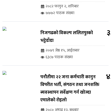
२०८२ फागुन २, शनिबार
७७७२ पाठक संख्या
३
निजगढको विकल्प ललितपुरको
भट्टेडाँडा
२०७९ जेष्ठ १५, आईतबार
६३८७ पाठक संख्या
४
पनौतीमा २२ जना कर्मचारी कानुन
विपरीत भर्ती, संगठन तथा जनशक्ति
ब्यवस्थापन सर्वेक्षण गर्न खोज्दा
एमालेको रोइलो
२०८० अषाढ १३, बुधबार