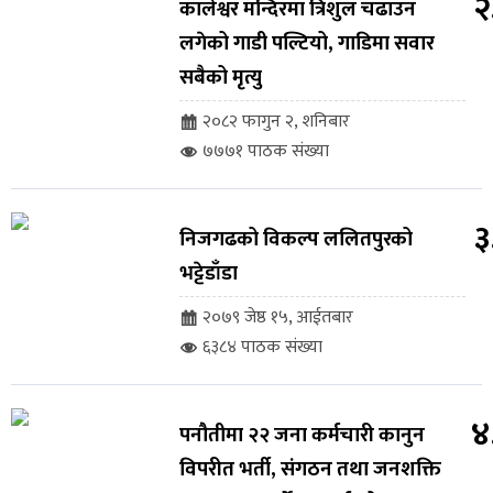
२
कालेश्वर मन्दिरमा त्रिशुल चढाउन
लगेको गाडी पल्टियो, गाडिमा सवार
सबैको मृत्यु
२०८२ फागुन २, शनिबार
७७७१ पाठक संख्या
३
निजगढको विकल्प ललितपुरको
भट्टेडाँडा
२०७९ जेष्ठ १५, आईतबार
६३८४ पाठक संख्या
४
पनौतीमा २२ जना कर्मचारी कानुन
विपरीत भर्ती, संगठन तथा जनशक्ति