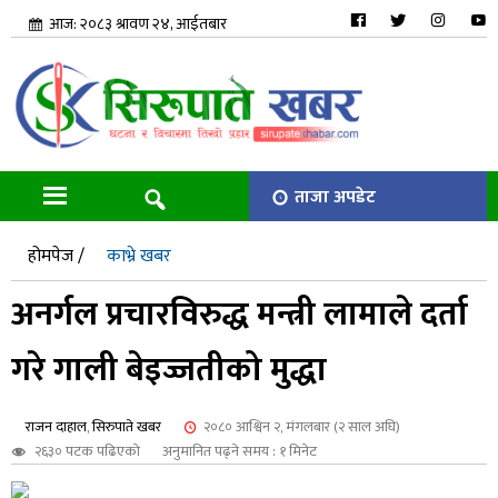
आज: २०८३ श्रावण २४, आईतबार
ताजा अपडेट
होमपेज /
काभ्रे खबर
अनर्गल प्रचारविरुद्ध मन्त्री लामाले दर्ता
गरे गाली बेइज्जतीको मुद्धा
राजन दाहाल
,
सिरुपाते खबर
२०८० आश्विन २, मंगलबार (२ साल अघि)
२६३० पटक पढिएको
अनुमानित पढ्ने समय : १ मिनेट