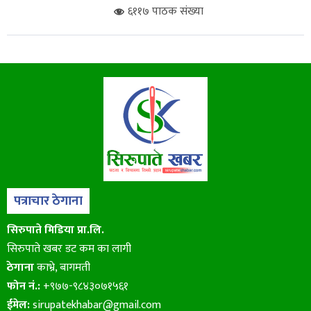
६११७ पाठक संख्या
पत्राचार ठेगाना
सिरुपाते मिडिया प्रा.लि.
सिरुपाते खबर डट कम का लागी
ठेगाना
काभ्रे, बागमती
फोन नं.:
+९७७-९८४३०७१५६१
ईमेल:
sirupatekhabar@gmail.com