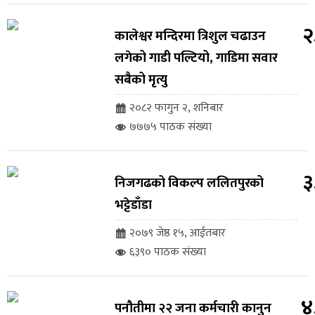
२
कालेश्वर मन्दिरमा त्रिशुल चढाउन
लगेको गाडी पल्टियो, गाडिमा सवार
सबैको मृत्यु
२०८२ फागुन २, शनिबार
७७७५ पाठक संख्या
३
निजगढको विकल्प ललितपुरको
भट्टेडाँडा
२०७९ जेष्ठ १५, आईतबार
६३९० पाठक संख्या
४
पनौतीमा २२ जना कर्मचारी कानुन