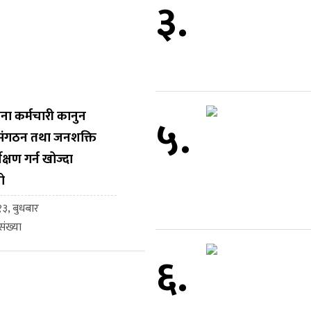
३.
ना कर्मचारी कानुन
५.
, संगठन तथा जनशक्ति
ेक्षण गर्न खोज्दा
ो
३, बुधबार
ंख्या
६.