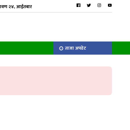
रावण २४, आईतबार
ताजा अपडेट