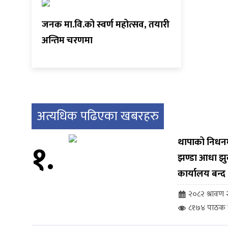
जनक मा.वि.को स्वर्ण महोत्सव, तयारी
अन्तिम चरणमा
अत्यधिक पढिएका खबरहरु
१.
थापाको निधनमा 
झण्डा आधा झु
कार्यालय बन्द
२०८२ श्रावण २
८१७४ पाठक स