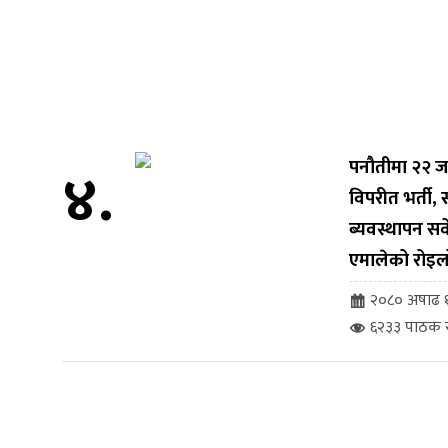
४.
पनौतीमा २२ ज
विपरीत भर्ती
ब्यवस्थापन सर्व
एमालेको रोइल
२०८० अषाढ १
६२३३ पाठक स