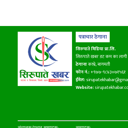
पत्राचार ठेगाना
सिरुपाते मिडिया प्रा.लि.
सिरुपाते खबर डट कम का लागी
ठेगाना
काभ्रे, बागमती
फोन नं.:
+९७७-९८४३०७१५६१
ईमेल:
sirupatekhabar@gma
Website:
sirupatekhabar.
संचालक/प्रधान सम्पादक:
सम्पादक: