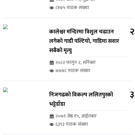
८१७५ पाठक संख्या
२
कालेश्वर मन्दिरमा त्रिशुल चढाउन
लगेको गाडी पल्टियो, गाडिमा सवार
सबैको मृत्यु
२०८२ फागुन २, शनिबार
७७७८ पाठक संख्या
३
निजगढको विकल्प ललितपुरको
भट्टेडाँडा
२०७९ जेष्ठ १५, आईतबार
६३९३ पाठक संख्या