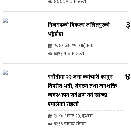
७७७८ पाठक संख्या
३
निजगढको विकल्प ललितपुरको
भट्टेडाँडा
२०७९ जेष्ठ १५, आईतबार
६३९३ पाठक संख्या
४
पनौतीमा २२ जना कर्मचारी कानुन
विपरीत भर्ती, संगठन तथा जनशक्ति
ब्यवस्थापन सर्वेक्षण गर्न खोज्दा
एमालेको रोइलो
२०८० अषाढ १३, बुधबार
६२३३ पाठक संख्या