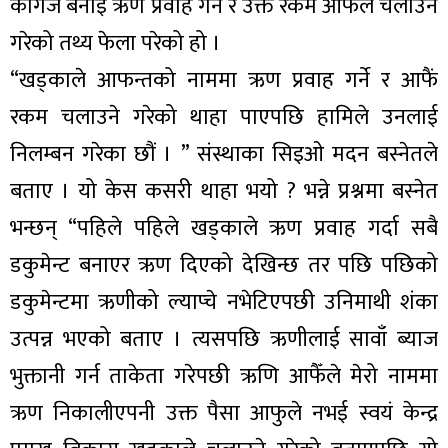
कागज बनाइ ऋण प्रवाह गर्ने र उक्त रकम आफैंले चलाउने
गरेको तथ्य फेला परेको हो ।
“खड्काले आफन्तको नाममा ऋण प्रवाह गर्ने र आफैं
रकम चलाउने गरेको थाहा पाएपछि हामिले उनलाई
निलम्बन गरेका छौं । ” संस्थाका सिइओ मदन बस्नेतले
बताए । यो केस कसरी थाहा भयो ? भन्ने प्रश्नमा बस्नेत
भन्छन् “पहिले पहिले खड्काले ऋण प्रवाह गर्दा सबै
डकुमेन्ट बनाएर ऋण दिएको देखिन्छ तर पछि पछिको
डकुमेन्टमा ऋणीको ल्याप्चे नभेटिएपछी उनिमाथी शंका
उत्पन्न भएको बताए । त्यसपछि ऋणीलाई सावाँ ब्याज
भुक्तानी गर्न ताकेता गरेपछी ऋणि आफैँले मेरो नाममा
ऋण निकालीएपनी उक्त पैसा आफुले नभई स्वयं केन्द्र