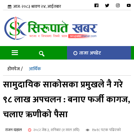
आज: २०८३ श्रावण २४, आईतबार
ताजा अपडेट
होमपेज /
आर्थिक
सामुदायिक साकोसका प्रमुखले नै गरे
९८ लाख अपचलन : बनाए फर्जी कागज,
चलाए ऋणीको पैसा
राजन दाहाल
२०८२ जेष्ठ ३, शनिबार (१ साल अघि)
१७१८ पटक पढिएको