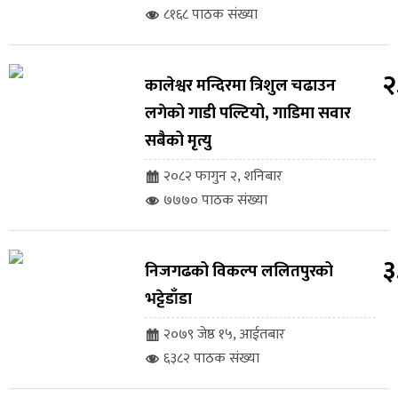
८१६८ पाठक संख्या
२
कालेश्वर मन्दिरमा त्रिशुल चढाउन
लगेको गाडी पल्टियो, गाडिमा सवार
सबैको मृत्यु
२०८२ फागुन २, शनिबार
७७७० पाठक संख्या
३
निजगढको विकल्प ललितपुरको
भट्टेडाँडा
२०७९ जेष्ठ १५, आईतबार
६३८२ पाठक संख्या