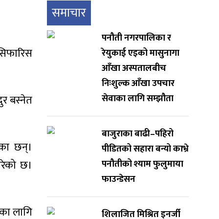
समाचार
पनौती नगरपालिका र
र सिफारिस
रेयुकाई एइको मासुनागा
आँखा अस्पतालबीच
निःशुल्क आँखा उपचार
सेवाका लागि सम्झौता
ुर बस्नेत
बाजुराका बाढी–पहिरो
का छन्।
पीडितको सहारा बन्यो काभ्रे
रेको छ।
पनौतीको श्याम फुलुमाया
फाउन्डेसन
भाका लागि
शिलाजित मिश्रित इनर्जी