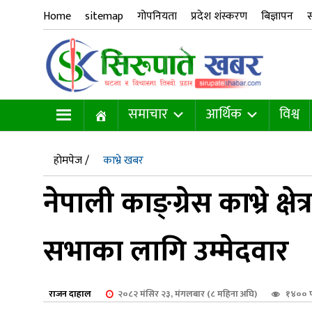
Home
sitemap
गोपनियता
प्रदेश शंस्करण
बिज्ञापन
स
समाचार
आर्थिक
विश्व
होमपेज /
काभ्रे खबर
नेपाली काङ्ग्रेस काभ्रे क्षे
सभाका लागि उम्मेदवार
राजन दाहाल
२०८२ मंसिर २३, मंगलबार (८ महिना अघि)
१४०० 