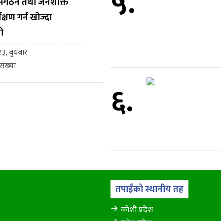
५.
, संगठन तथा जनशक्ति
ेक्षण गर्न खोज्दा
ो
३, बुधबार
ंख्या
६.
तपाईंको स्थानीय तह
कोशी प्रदेश