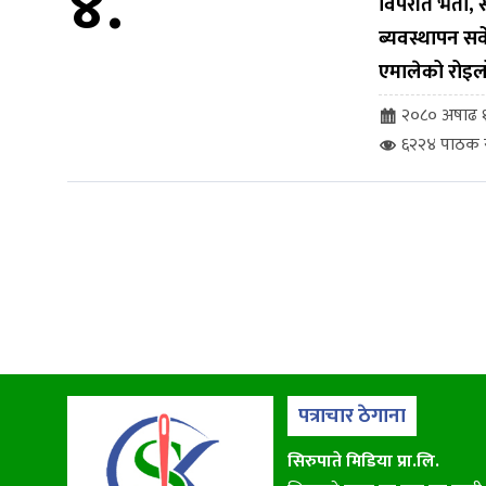
४.
विपरीत भर्ती
ब्यवस्थापन सर्व
एमालेको रोइल
२०८० अषाढ १
६२२४ पाठक स
पत्राचार ठेगाना
सिरुपाते मिडिया प्रा.लि.