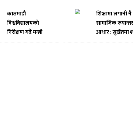
फुलुमाया फाउन्डेसन
बजारमा आउँदै
काठमाडौं
शिक्षामा लगानी नै
विश्वविद्यालयको
सामाजिक रूपान्
निरीक्षण गर्दै मन्त्री
आधार : सुर्खेतमा 
महावीर पुन, अनुसन्धान
फुलुमाया फाउण्ड
र नवप्रवर्तनलाई राष्ट्रिय
शिक्षा शुल्क सहय
विकासको आधार
बनाउन आग्रह