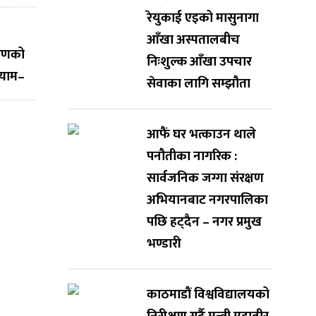
रेयुकाई एइको मासुनागा
आँखा अस्पतालबीच
तरणको
निःशुल्क आँखा उपचार
श्याम–
सेवाका लागि सम्झौता
ेसनको
ोग
आफैं घर भत्काउन थाले
पनौतीका नागरिक :
सार्वजनिक जग्गा संरक्षण
अभियानबाट नगरपालिका
पछि हट्दैन – नगर प्रमुख
भण्डारी
काठमाडौं विश्वविद्यालयको