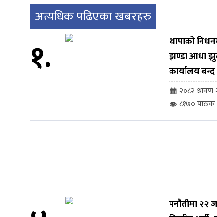
अत्यधिक पढिएका खबरहरु
१.
थापाको निधनमा 
झण्डा आधा झु
कार्यालय बन्द
२०८२ श्रावण २
८१७० पाठक स
पनौतीमा २२ ज