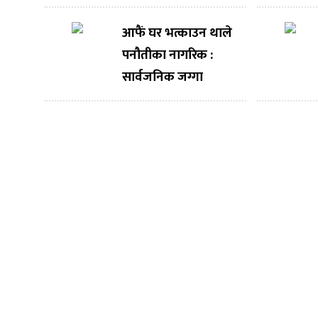
निःशुल्क आँखा उपचार
सेवाका लागि सम्झौता
आफैं घर भत्काउन थाले
पनौतीका नागरिक :
सार्वजनिक जग्गा
संरक्षण अभियानबाट
नगरपालिका पछि
हट्दैन – नगर प्रमुख
भण्डारी