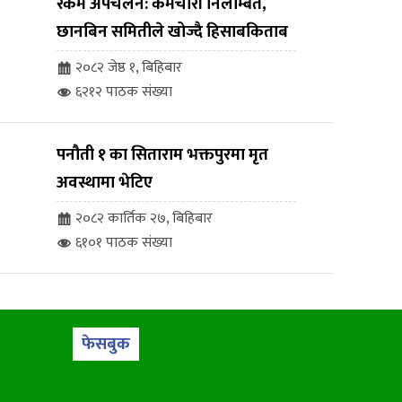
रकम अपचलन: कर्मचारी निलम्बित,
छानबिन समितीले खोज्दै हिसाबकिताब
२०८२ जेष्ठ १, बिहिबार
६२१२ पाठक संख्या
पनौती १ का सिताराम भक्तपुरमा मृत
अवस्थामा भेटिए
२०८२ कार्तिक २७, बिहिबार
६१०१ पाठक संख्या
फेसबुक