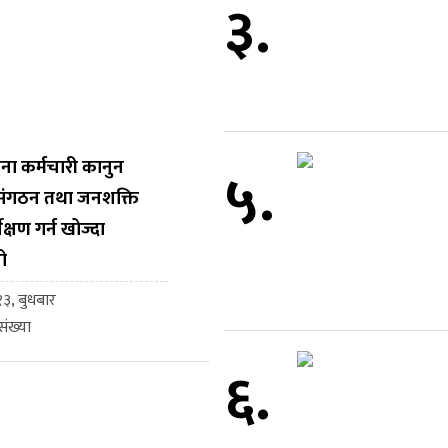
३.
ना कर्मचारी कानुन
५.
, संगठन तथा जनशक्ति
ेक्षण गर्न खोज्दा
ो
३, बुधबार
ंख्या
६.