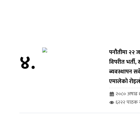
४.
पनौतीमा २२ ज
विपरीत भर्ती
ब्यवस्थापन सर्व
एमालेको रोइल
२०८० अषाढ १
६२२२ पाठक स