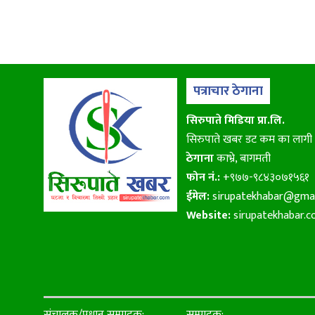
पत्राचार ठेगाना
सिरुपाते मिडिया प्रा.लि.
सिरुपाते खबर डट कम का लागी
ठेगाना
काभ्रे, बागमती
फोन नं.:
+९७७-९८४३०७१५६१
ईमेल:
sirupatekhabar@gma
Website:
sirupatekhabar.
संचालक/प्रधान सम्पादक:
सम्पादक: