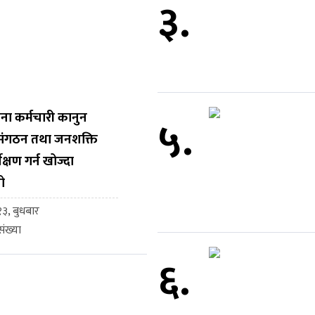
३.
ना कर्मचारी कानुन
५.
, संगठन तथा जनशक्ति
ेक्षण गर्न खोज्दा
ो
३, बुधबार
ंख्या
६.