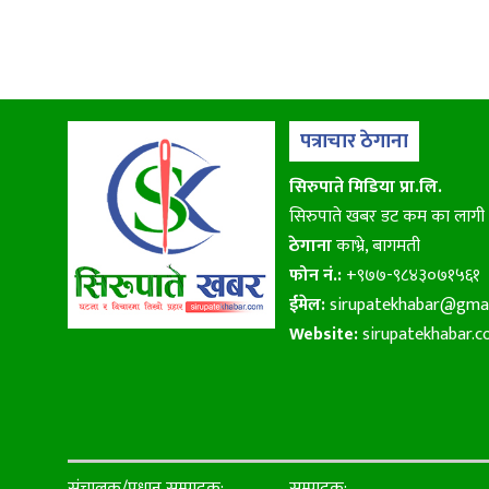
पत्राचार ठेगाना
सिरुपाते मिडिया प्रा.लि.
सिरुपाते खबर डट कम का लागी
ठेगाना
काभ्रे, बागमती
फोन नं.:
+९७७-९८४३०७१५६१
ईमेल:
sirupatekhabar@gma
Website:
sirupatekhabar.
संचालक/प्रधान सम्पादक:
सम्पादक: