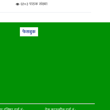
६१०३ पाठक संख्या
फेसबुक
ार रजिष्टर दर्ता नं.:
प्रेस काउन्सील दर्ता नं.: