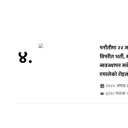
४.
पनौतीमा २२ ज
विपरीत भर्ती
ब्यवस्थापन सर्व
एमालेको रोइल
२०८० अषाढ १
६२२८ पाठक स